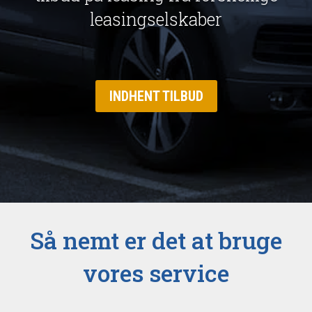
leasingselskaber
INDHENT TILBUD
Så nemt er det at bruge
vores service