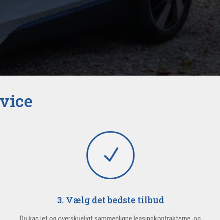
rvice
N
3. Vælg det bedste tilbud
Du kan let og overskueligt sammenligne leasingkontrakterne, og