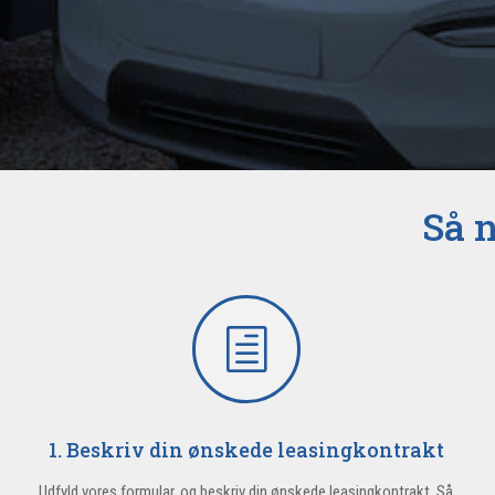
Så n
h
1. Beskriv din ønskede leasingkontrakt
Udfyld vores formular, og beskriv din ønskede leasingkontrakt. Så