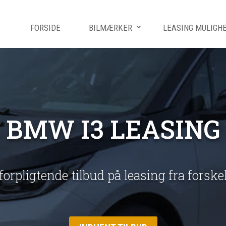
FORSIDE
BILMÆRKER
LEASING MULIGH
BMW I3 LEASING
uforpligtende tilbud på leasing fra forsk