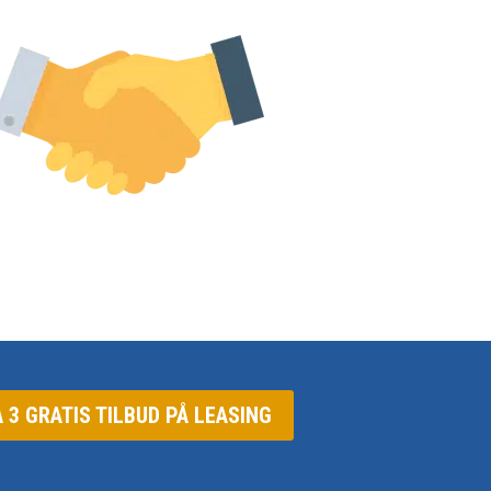
Å 3 GRATIS TILBUD PÅ LEASING