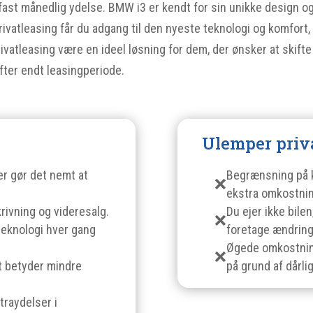
fast månedlig ydelse. BMW i3 er kendt for sin unikke design og 
 privatleasing får du adgang til den nyeste teknologi og komfor
atleasing være en ideel løsning for dem, der ønsker at skifte 
ter endt leasingperiode.
Ulemper priv
r gør det nemt at
Begrænsning på kø
ekstra omkostnin
rivning og videresalg.
Du ejer ikke bilen
teknologi hver gang
foretage ændringe
Øgede omkostninge
et betyder mindre
på grund af dårli
traydelser i