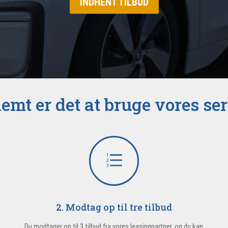
INDHENT TILBUD
emt er det at bruge vores se
e
2. Modtag op til tre tilbud
Du modtager op til 3 tilbud fra vores leasingpartner, og du kan