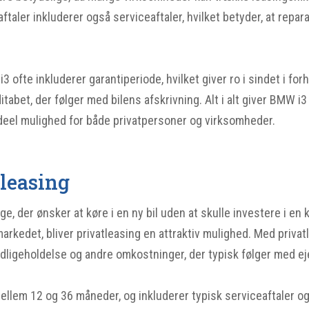
aftaler inkluderer også serviceaftaler, hvilket betyder, at repa
3 ofte inkluderer garantiperiode, hvilket giver ro i sindet i forh
tabet, der følger med bilens afskrivning. Alt i alt giver BMW i
n ideel mulighed for både privatpersoner og virksomheder.
leasing
e, der ønsker at køre i en ny bil uden at skulle investere i en 
arkedet, bliver privatleasing en attraktiv mulighed. Med privat
vedligeholdelse og andre omkostninger, der typisk følger med e
ellem 12 og 36 måneder, og inkluderer typisk serviceaftaler og