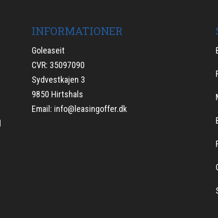
INFORMATIONER
Goleaseit
d
CVR: 35097090
Sydvestkajen 3
9850 Hirtshals
Email:
info@leasingoffer.dk
d