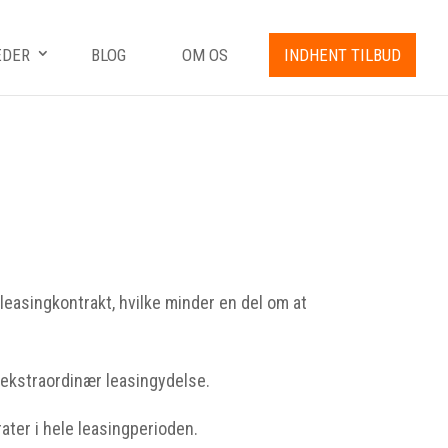
EDER
BLOG
OM OS
INDHENT TILBUD
l leasingkontrakt, hvilke minder en del om at
. ekstraordinær leasingydelse.
rater i hele leasingperioden.