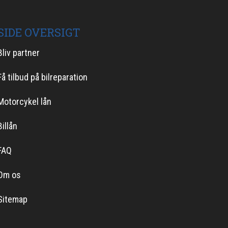
SIDE OVERSIGT
Bliv partner
Få tilbud på bilreparation
Motorcykel lån
Billån
FAQ
Om os
Sitemap