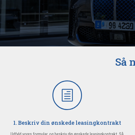
Så n
h
1. Beskriv din ønskede leasingkontrakt
Udfyld vores formular, og beskriv din ønskede leasingkontrakt. Så