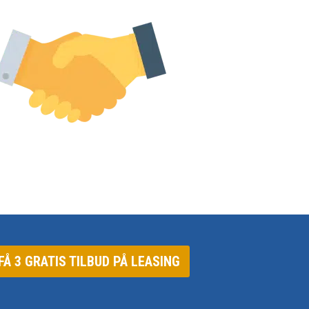
FÅ 3 GRATIS TILBUD PÅ LEASING