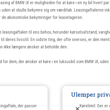
easing af BMW iX er muligheden for at køre i en ny bil hvert par 
 uden at skulle bekymre sig om værditab. Leasingaftalerne ink
er de økonomiske bekymringer for leasetageren.
e leasingaftalen til ens behov, herunder kørselsafstand, varigh
il deres livsstil. En sidste ting, der ofte overses, er den ment
man ikke længere ønsker at beholde den.
ighed for dem, der ønsker at køre i en luksusbil som BMW iX, ud
Ulemper priv
singaftale, der passer
Kørelimit: Der er