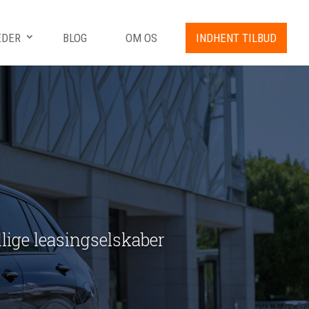
EDER
BLOG
OM OS
INDHENT TILBUD
ellige leasingselskaber