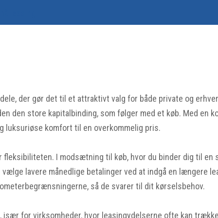
 på leasing
, der gør det til et attraktivt valg for både private og erhver
uden den store kapitalbinding, som følger med et køb. Med en 
g luksuriøse komfort til en overkommelig pris.
fleksibiliteten. I modsætning til køb, hvor du binder dig til en 
 vælge lavere månedlige betalinger ved at indgå en længere lea
lometerbegrænsningerne, så de svarer til dit kørselsbehov.
, især for virksomheder, hvor leasingydelserne ofte kan trækk