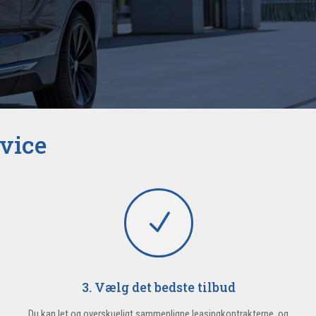
rvice
N
3. Vælg det bedste tilbud
Du kan let og overskueligt sammenligne leasingkontrakterne, og