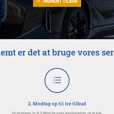
INDHENT TILBUD
emt er det at bruge vores se
e
2. Modtag op til tre tilbud
Du modtager op til 3 tilbud fra vores leasingpartner, og du kan