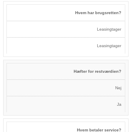
Hvem har brugsretten?
Leasingtager
Leasingtager
Hæfter for restværdien?
Nej
Ja
Hvem betaler service?