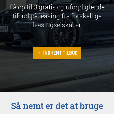
Få op til 3 gratis og uforpligtende
tilbud på leasing fra forskellige
leasingselskaber
INDHENT TILBUD
Så nemt er det at bruge