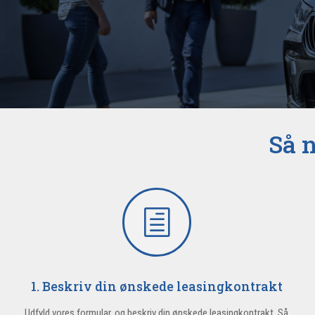
Så n
h
1. Beskriv din ønskede leasingkontrakt
Udfyld vores formular, og beskriv din ønskede leasingkontrakt. Så