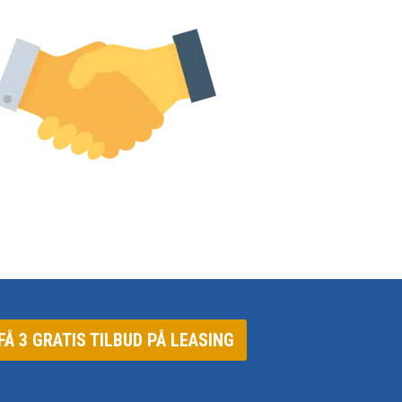
FÅ 3 GRATIS TILBUD PÅ LEASING