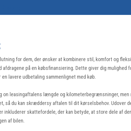
 på leasing
2
ning for dem, der ønsker at kombinere stil, komfort og fleksib
d afdragene på en købsfinansiering. Dette giver dig mulighed fo
er en lavere udbetaling sammenlignet med køb.
g on leasingaftalens længde og kilometerbegrænsninger, men m
t, så du kan skræddersy aftalen til dit kørselsbehov. Udover 
er inkluderer skattefordele, der kan betyde, at store dele af de
en af bilen.