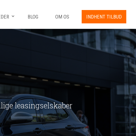
EDER
BLOG
OM OS
INDHENT TILBUD
ellige leasingselskaber