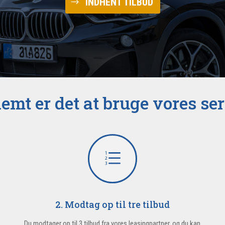
INDHENT TILBUD
emt er det at bruge vores se
e
2. Modtag op til tre tilbud
Du modtager op til 3 tilbud fra vores leasingpartner, og du kan