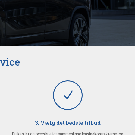
rvice
N
3. Vælg det bedste tilbud
Du kan let og overskueligt sammenligne leasingkontrakterne, og