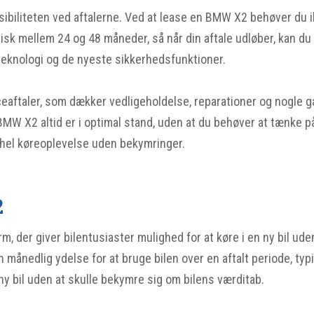
ksibiliteten ved aftalerne. Ved at lease en BMW X2 behøver du 
ypisk mellem 24 og 48 måneder, så når din aftale udløber, kan d
e teknologi og de nyeste sikkerhedsfunktioner.
ceaftaler, som dækker vedligeholdelse, reparationer og nogle 
n BMW X2 altid er i optimal stand, uden at du behøver at tænke 
en hel køreoplevelse uden bekymringer.
2
m, der giver bilentusiaster mulighed for at køre i en ny bil ude
månedlig ydelse for at bruge bilen over en aftalt periode, typ
ny bil uden at skulle bekymre sig om bilens værditab.