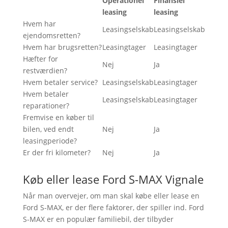
Operationel
Finansiel
leasing
leasing
Hvem har
Leasingselskab
Leasingselskab
ejendomsretten?
Hvem har brugsretten?
Leasingtager
Leasingtager
Hæfter for
Nej
Ja
restværdien?
Hvem betaler service?
Leasingselskab
Leasingtager
Hvem betaler
Leasingselskab
Leasingtager
reparationer?
Fremvise en køber til
bilen, ved endt
Nej
Ja
leasingperiode?
Er der fri kilometer?
Nej
Ja
Køb eller lease Ford S-MAX Vignale
Når man overvejer, om man skal købe eller lease en
Ford S-MAX, er der flere faktorer, der spiller ind. Ford
S-MAX er en populær familiebil, der tilbyder