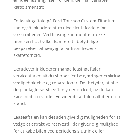
en ideel løsning, især for dem, der har variable
kørselsmønstre.
En leasingaftale på Ford Tourneo Custom Titanium
kan også inkludere attraktive skattefordele for
virksomheder. Ved leasing kan du ofte trække
momsen fra, hvilket kan føre til betydelige
besparelser, afhængigt af virksomhedens
skatteforhold.
Derudover inkluderer mange leasingaftaler
serviceaftaler, så du slipper for bekymringer omkring
vedligeholdelse og reparationer. Det betyder, at alle
de planlagte serviceeftersyn er dækket, og du kan
køre med ro i sindet, velvidende at bilen altid er i top
stand.
Leaseaftalen kan desuden give dig muligheden for at
vælge et attraktive restværdi, der giver dig mulighed
for at købe bilen ved periodens slutning eller