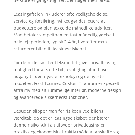
de store engangsudgifter, der følger med bilkøb.
Leasingaftalen inkluderer ofte vedligeholdelse,
service og forsikring, hvilket gør det lettere at
budgettere og planlægge de månedlige udgifter.
Man betaler simpelthen en fast månedlig ydelse i
hele lejeperioden, typisk 2-4 år, hvorefter man
returnerer bilen til leasingselskabet.
For dem, der ønsker fleksibilitet, giver privatleasing
mulighed for at skifte bil jævnligt og altid have
adgang til den nyeste teknologi og de nyeste
modeller. Ford Tourneo Custom Titanium er specielt
attraktiv med sit rummelige interiør, moderne design
og avancerede sikkerhedsfunktioner.
Desuden slipper man for risikoen ved bilens
værditab, da det er leasingselskabet, der bærer
denne risiko. Alt i alt tilbyder privatleasing en
praktisk og økonomisk attraktiv måde at anskaffe sig