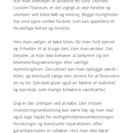
Når man overvejer at anskaffe en Ford Tourneo
Custom Titanium, er det vigtigt at veje fordele og
ulemper ved både køb og leasing. Begge muligheder
har sine egne unikke fordele, som kan appellere til
forskellige behov og livsstile.
Hvis man vælger at købe bilen, får man fuld ejerret
og friheden til at bruge den, som man ønsker. Det
betyder, at man ikke behøver at bekymre sig om
kilometerbegrænsninger eller særlige
lejebetingelser. Derudover kan man opbygge værdi i
bilen, og eventuelt sælge den senere for at finansiere
en ny bil. Ejerskab giver også en følelse af stabilitet
og ejerskab, som mange bilkøbere værdsætter.
Dog er der ulemper ved at købe. Den initiale
investeringsomkostning kan være høj, og man skal
også tage højde for vedligeholdelsesomkostninger,
forsikringer og eventuelle reparationer, efter
garantiperioden er udløbet. Hvis man ikke kører