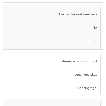
Hæfter for restværdien?
Nej
Ja
Hvem betaler service?
Leasingselskab
Leasingtager