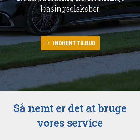
leasingselskaber
INDHENT TILBUD
Så nemt er det at bruge
vores service