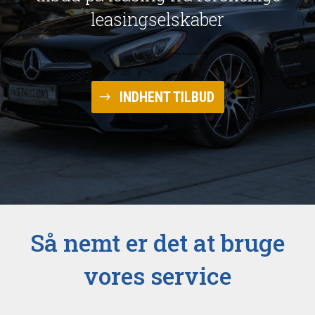
leasingselskaber
INDHENT TILBUD
Så nemt er det at bruge
vores service