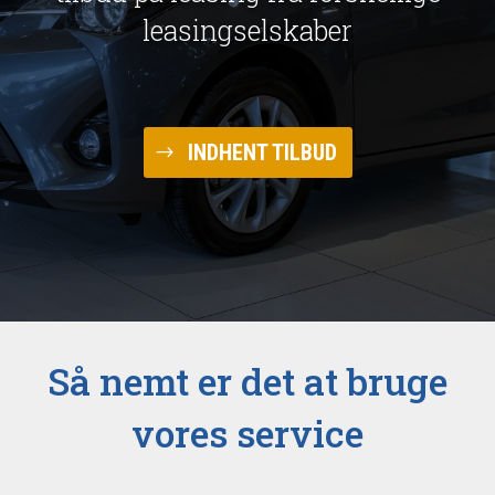
leasingselskaber
INDHENT TILBUD
Så nemt er det at bruge
vores service