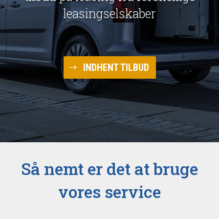
leasingselskaber
INDHENT TILBUD
Så nemt er det at bruge
vores service