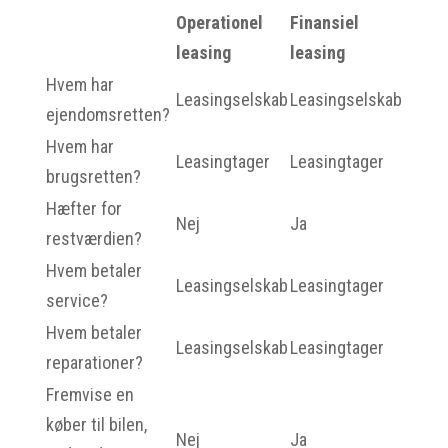
Operationel
Finansiel
leasing
leasing
Hvem har
Leasingselskab
Leasingselskab
ejendomsretten?
Hvem har
Leasingtager
Leasingtager
brugsretten?
Hæfter for
Nej
Ja
restværdien?
Hvem betaler
Leasingselskab
Leasingtager
service?
Hvem betaler
Leasingselskab
Leasingtager
reparationer?
Fremvise en
køber til bilen,
Nej
Ja