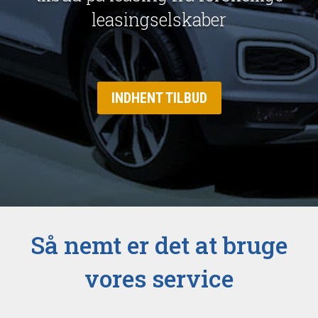
leasingselskaber
INDHENT TILBUD
Så nemt er det at bruge
vores service